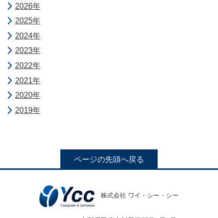
2026年
2025年
2024年
2023年
2022年
2021年
2020年
2019年
ページの先頭へ戻る
YCC
企業
事業
導入事
お問い合
のつ
情報
紹介
例
わせ
公共
公共サ
よみ
採用
サイトマ
社長
株式会社 ワイ・シー・シー
サー
ービス
発達・教
介護
介護福
情報
ップ
挨拶
求め
ビス
事例
育支援シ
経営
福祉
祉サー
る人
ステムの
理念
サー
ビス事