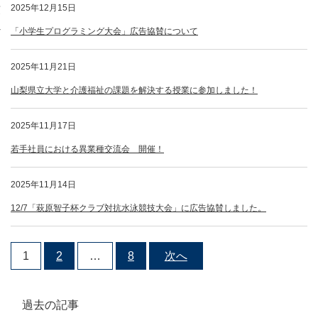
文
2025年12月15日
で
す
「小学生プログラミング大会」広告協賛について
2025年11月21日
山梨県立大学と介護福祉の課題を解決する授業に参加しました！
2025年11月17日
若手社員における異業種交流会 開催！
2025年11月14日
12/7「萩原智子杯クラブ対抗水泳競技大会」に広告協賛しました。
1
2
…
8
次へ
過去の記事