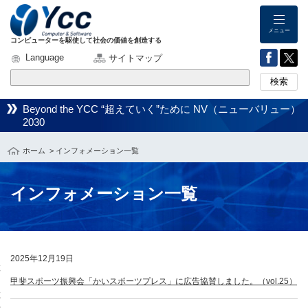
メニュー
コンピューターを駆使して社会の価値を創造する
Language
サイトマップ
検索
Beyond the YCC “超えていく”ために NV（ニューバリュー）
2030
ホーム
> インフォメーション一覧
インフォメーション一覧
こ
こ
2025年12月19日
か
ら
甲斐スポーツ振興会「かいスポーツプレス」に広告協賛しました。（vol.25）
本