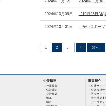
2024年11月12日
2024年11月
す
2024年10月09日
【10月23日(
2024年10月01日
「かいスポーツ
1
2
…
4
次へ
企業情報
事業紹介
社長挨拶
公共サービ
経営理念
介護福祉サ
会社概要
医療サービ
沿革
共生社会支
拠点
データセン