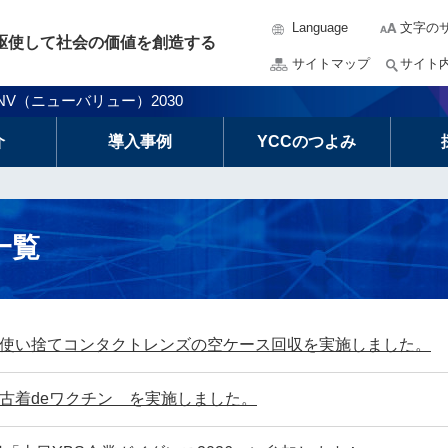
Language
文字の
駆使して社会の価値を創造する
サイトマップ
サイト
めに NV（ニューバリュー）2030
介
導入事例
YCCのつよみ
一覧
】使い捨てコンタクトレンズの空ケース回収を実施しました。
】古着deワクチン を実施しました。