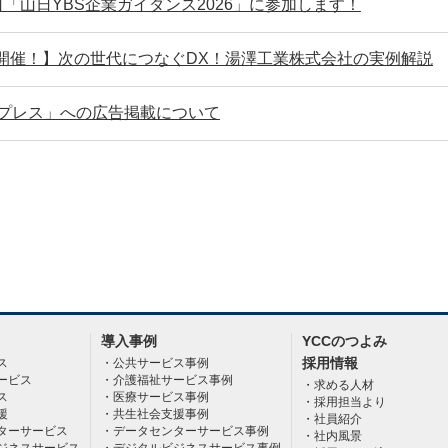
30日「山日YBS企業ガイダンス2026」に参加します！
水)開催！】次の世代につなぐDX！湯澤工業株式会社の実例解説
プレス」への広告掲載について
導入事例
YCCのつよみ
採用情報
ス
公共サービス事例
ービス
介護福祉サービス事例
求める人材
ス
医療サービス事例
採用担当より
援
共生社会支援事例
社員紹介
ターサービス
データセンターサービス事例
社内風景