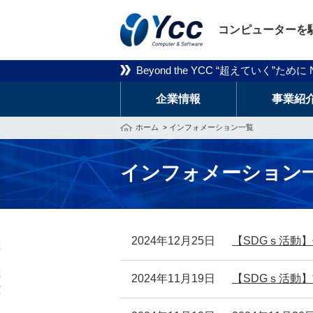
コンピューターを
Beyond the YCC “超えていく”た
企業情報
事業紹
ホーム
> インフォメーション一覧
インフォメーション
こ
こ
2024年12月25日
【SDGｓ活動
か
ら
本
2024年11月19日
【SDGｓ活動
文
で