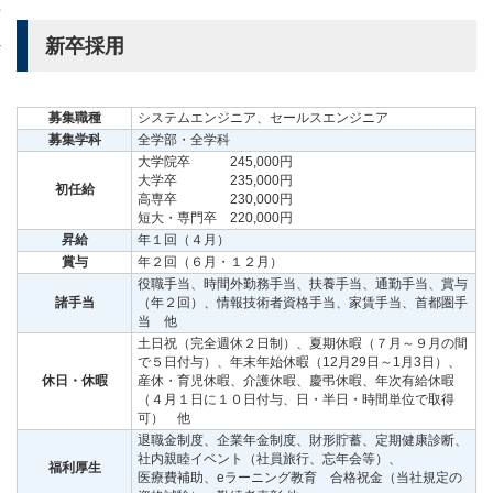
文
で
新卒採用
す
募集職種
システムエンジニア、セールスエンジニア
募集学科
全学部・全学科
大学院卒 245,000円
大学卒 235,000円
初任給
高専卒 230,000円
短大・専門卒 220,000円
昇給
年１回（４月）
賞与
年２回（６月・１２月）
役職手当、時間外勤務手当、扶養手当、通勤手当、賞与
諸手当
（年２回）、情報技術者資格手当、家賃手当、首都圏手
当 他
土日祝（完全週休２日制）、夏期休暇（７月～９月の間
で５日付与）、年末年始休暇（12月29日～1月3日）、
休日・休暇
産休・育児休暇、介護休暇、慶弔休暇、年次有給休暇
（４月１日に１０日付与、日・半日・時間単位で取得
可） 他
退職金制度、企業年金制度、財形貯蓄、定期健康診断、
社内親睦イベント（社員旅行、忘年会等）、
福利厚生
医療費補助、eラーニング教育 合格祝金（当社規定の