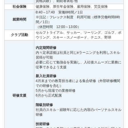
資格試験）、勤続者表彰 他
社会保険
健康保険、厚生年金保険、雇用保険、労災保険
8:40～17:40 実働8時間／1日
※注記：フレックス制度 利用可能（標準労働時間8時
就業時間
間／1日）
（休憩時間 12:00～13:00）
セルフトライアル、サッカー、ツーリング、ゴルフ、ボ
クラブ活動
ウリング、スキー・スノーボード、テニス、野球
内定期間研修
内々定承諾後は社員と同じeラーニングを利用しスキル
習得が可能
必要に応じて勉強会を実施し、入社後スムーズに業務に
従事できるよう支援
新入社員研修
4月末までの教育担当者による集合研修（外部研修機関
での研修を含む）
5月から現場での業務研修
研修支援
6月から正式配属
階級別研修
社員のスキル・経験年に応じた内容のパーソナルスキル
研修
技術研修