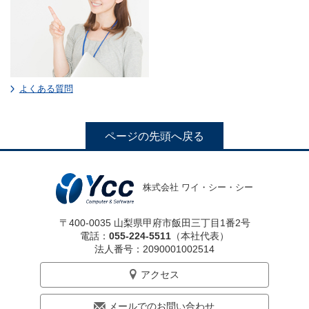
よくある質問
ページの先頭へ戻る
YCC
企業
事業
導入事
お問い合
のつ
情報
紹介
例
わせ
公共
公共サ
よみ
採用
サイトマ
社長
株式会社 ワイ・シー・シー
サー
ービス
発達・教
介護
介護福
情報
ップ
挨拶
求め
ビス
事例
育支援シ
経営
福祉
祉サー
る人
ステムの
理念
サー
ビス事
ＵＤトー
医療
医療サ
採用
〒400-0035 山梨県甲府市飯田三丁目1番2号
材
会社
ビス
例
ご紹介
クのご紹
サー
ービス
担当
電話：
055-224-5511
（本社代表）
概要
健康経営
共生
共生社
介
ビス
事例
より
デー
社員
法人番号：2090001002514
データ
への取り
沿革
社会
会支援
タセ
紹介
センタ
組み
支援
事例
デジ
YCCと
ンタ
社内
デジタ
アクセス
拠点
ーサー
タル
採用
ーサ
風景
SDGs
品
このサイ
ルビジ
ビス事
福利
ビジ
まで
ービ
質・
トについ
ネスサ
ウェブア
例
厚生
ネス
の流
情報
ス
個人
メールでのお問い合わせ
て
ービス