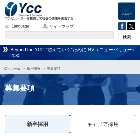
メニュー
コンピューターを駆使して社会の価値を創造する
Language
サイトマップ
検索
Beyond the YCC “超えていく”ために NV（ニューバリュー）
2030
ホーム
＞
採用情報
＞ 募集要項
募集要項
こ
こ
か
新卒採用
キャリア採用
ら
本